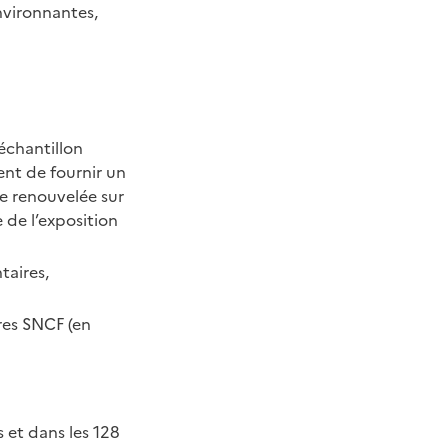
nvironnantes,
n échantillon
nt de fournir un
re renouvelée sur
 de l’exposition
taires,
res SNCF (en
 et dans les 128