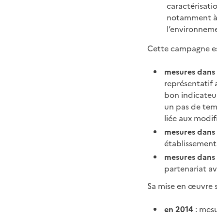
caractérisati
notamment à d
l’environneme
Cette campagne es
mesures dans d
représentatif
bon indicateur
un pas de temp
liée aux modif
mesures dans 
établissements
mesures dans 
partenariat ave
Sa mise en œuvre s
en 2014
: mesu