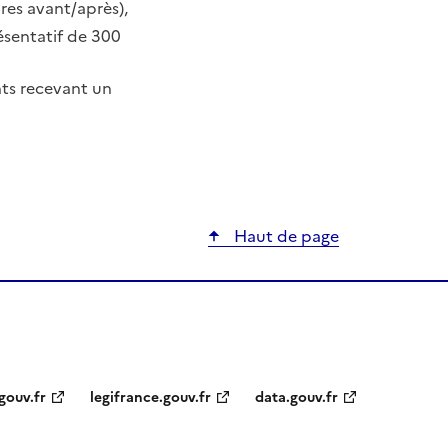
res avant/après),
ésentatif de 300
nts recevant un
ier
Haut de page
gouv.fr
legifrance.gouv.fr
data.gouv.fr