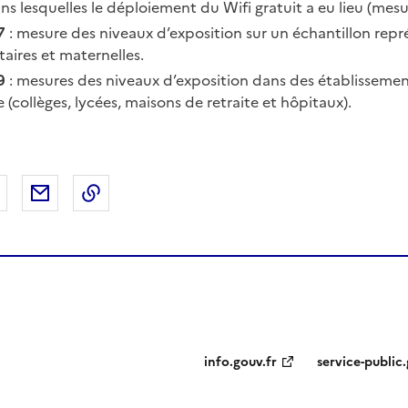
s lesquelles le déploiement du Wifi gratuit a eu lieu (mesu
7
: mesure des niveaux d’exposition sur un échantillon repr
aires et maternelles.
9
: mesures des niveaux d’exposition dans des établisseme
e (collèges, lycées, maisons de retraite et hôpitaux).
 Facebook
er sur X
Partager sur LinkedIn
Partager par email
Copier le lien de la page dans le presse-pap
info.gouv.fr
service-public.