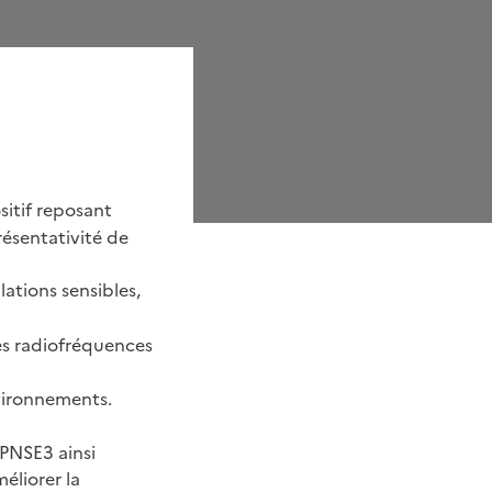
sitif reposant
résentativité de
ations sensibles,
es radiofréquences
nvironnements.
 PNSE3 ainsi
liorer la