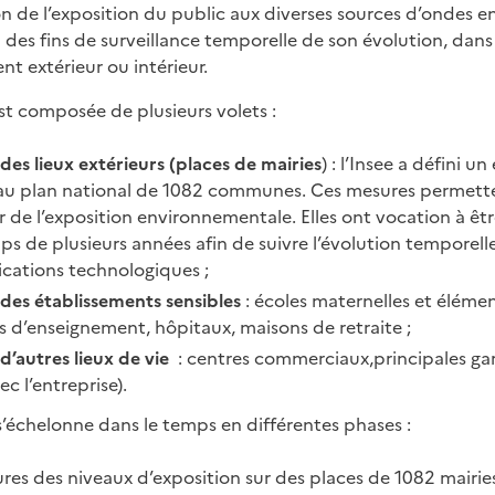
on de l’exposition du public aux diverses sources d’ondes e
es fins de surveillance temporelle de son évolution, dans
nt extérieur ou intérieur.
t composée de plusieurs volets :
es lieux extérieurs (places de mairies
) : l’Insee a défini u
 au plan national de 1082 communes. Ces mesures permette
 de l’exposition environnementale. Elles ont vocation à êt
s de plusieurs années afin de suivre l’évolution temporelle
ications technologiques ;
des établissements sensibles
: écoles maternelles et élémen
 d’enseignement, hôpitaux, maisons de retraite ;
d’autres lieux de vie
: centres commerciaux,principales ga
c l’entreprise).
’échelonne dans le temps en différentes phases :
res des niveaux d’exposition sur des places de 1082 mairies