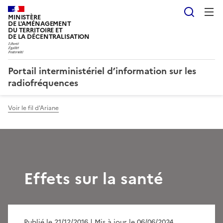
Reche
MINISTÈRE
DE L'AMÉNAGEMENT
DU TERRITOIRE ET
DE LA DÉCENTRALISATION
Portail interministériel d’information sur les
radiofréquences
Voir le fil d'Ariane
Effets sur la santé
Publié le 21/12/2016
| Mis à jour le 06/06/2024