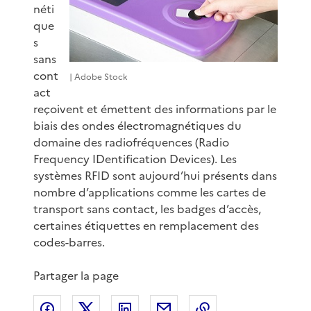
néti
que
s
sans
cont
| Adobe Stock
act
reçoivent et émettent des informations par le
biais des ondes électromagnétiques du
domaine des radiofréquences (Radio
Frequency IDentification Devices). Les
systèmes RFID sont aujourd’hui présents dans
nombre d’applications comme les cartes de
transport sans contact, les badges d’accès,
certaines étiquettes en remplacement des
codes-barres.
Partager la page
Partager sur Facebook
Partager sur X
Partager sur LinkedIn
Partager par email
Copier le lien de 